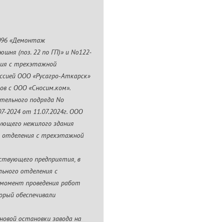
-096 «Демонтаж
шня (поз. 22 по ГП)» и No122-
ния с трехэтажной
иссией ООО «Русагро-Аткарск»
ов с ООО «Сносим.ком».
тельного подряда No
07-2024 от 11.07.2024г. ООО
ующего нежилого здания
го отделения с трехэтажной
ствующего предприятия, в
льного отделения с
а момент проведения работ
орый обеспечивали
новой остановки завода на