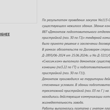
По результатам проведения закупок No113
существующего нежилого здания. Здание коню
887 «Демонтаж подготовительного отделе
ОБНЕЕ
пристройкой (поз. 30 по Г1)» тендерной ком
было принято решение о заключении договор
В рамках обязательств по Договорам строи
Д-2893/06-2024 от 25.06.2024г. и No Д-3211/
«Сносим.ком» выполнило демонтаж существ
конюшни (по3.22 по ГТ) и подготовительно
пристройкой (поз. 30 по Г11).
Демонтаж производился на территории дей
стесненных условиях. В здании подготовите
трехэтажной пристройкой (поз. 03 по Г ) н
находились действующие коммуникации кот
жизнедеятельность завода.
Работы выполнялись поэтапно с учетом пла