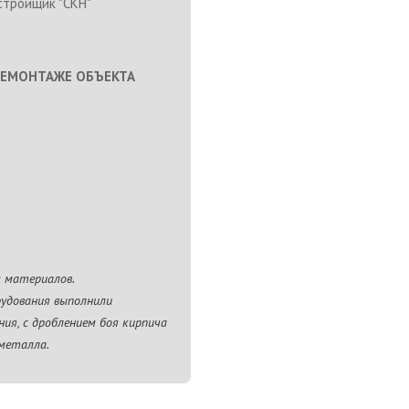
тройщик "СКН"
ДЕМОНТАЖЕ ОБЪЕКТА
 материалов.
рудования выполнили
ия, с дроблением боя кирпича
 металла.